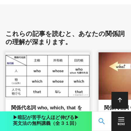
これらの記事を読むと、あなたの関係詞
の理解が深まります。
関係代名詞 who, which, that を
関係代名詞 
マスター｜主格・目的格の例文
that や 
▶︎暗記が苦手な人ほど伸びる▶︎
満載
載】
英文法の無料講義（全３１回）
英文法 関係詞
2023/10/22
英文法 関係詞
無料動画講義
ログイン