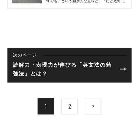
何でも」という順接的な意味と、「たとえ何が
～しようとも」という逆説的な意味がある。こ
こでは、whateverの2つの意味と…
次のページ
読解力・表現力が伸びる「英文法の勉
強法」とは？
1
2
>