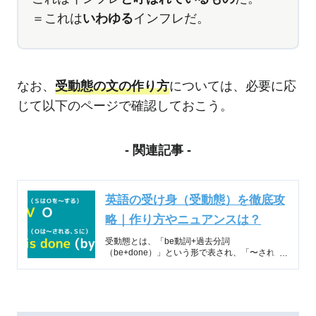
＝これは
いわゆる
インフレだ。
なお、
受動態の文の作り方
については、必要に応
じて以下のページで確認しておこう。
- 関連記事 -
英語の受け身（受動態）を徹底攻
略｜作り方やニュアンスは？
受動態とは、「be動詞+過去分詞
（be+done）」という形で表され、「〜され
る」という受け身の意味を持つ動詞Vのこと
だ。これに対して、「〜する」という能動的な
意…