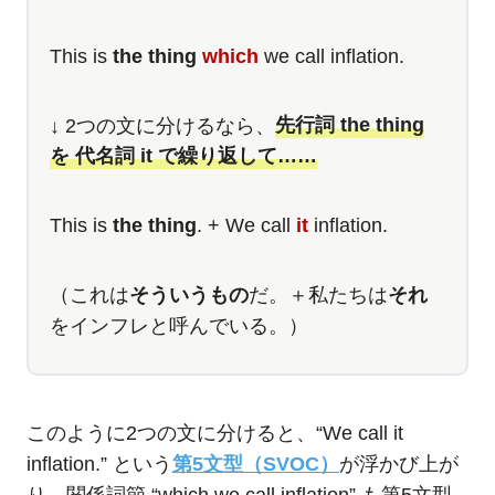
This is
the thing
which
we call inflation.
↓ 2つの文に分けるなら、
先行詞 the thing
を 代名詞 it で繰り返して……
This is
the thing
. + We call
it
inflation.
（これは
そういうもの
だ。＋私たちは
それ
をインフレと呼んでいる。）
このように2つの文に分けると、“We call it
inflation.” という
第5文型（SVOC）
が浮かび上が