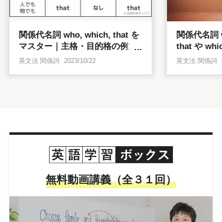
関係代名詞 who, which, that を
関係代名詞 
マスター｜主格・目的格の例文
that や 
満載
載】
英文法 関係詞
2023/10/22
英文法 関係詞
無料動画講義（全３１回）