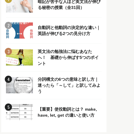
暗記が苦手な人ほど英文法が伸び
る秘密の授業（全31回）
自動詞と他動詞の決定的な違い｜
英語が伸びる2つの見分け方
英文法の勉強法に悩むあなた
へ！ 基礎から伸ばす5つのポイ
ント
分詞構文の6つの意味と訳し方｜
迷ったら「～して」と訳してみよ
う
【重要】使役動詞とは？ make,
have, let, get の違いと使い方