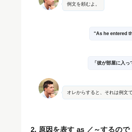
例文を頼むよ。
“As he entered th
「彼が部屋に入っ
オレからすると、それは例文
2. 原因を表す as ／～するので