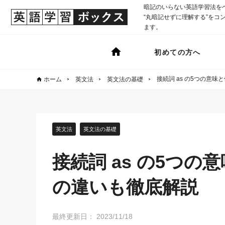
暗記のいらない英語学習法を
“丸暗記せずに理解する”をコンセ
ます。
初めての方へ
接続詞 as の5つの意味
ホーム
英文法
英文法の基礎
英文法
英文法の基礎
接続詞 as の5つの
の違いも徹底解説
最終更新日：
2023/11/18