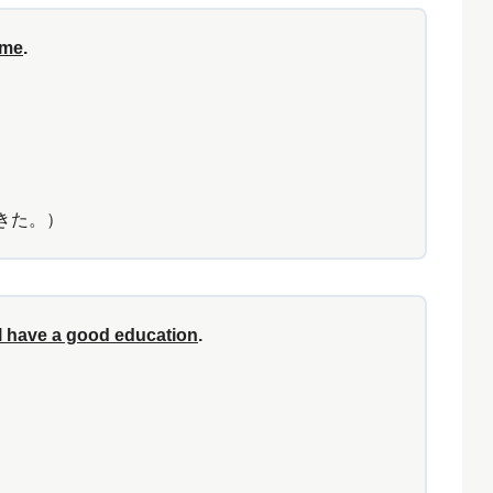
ime
.
きた。）
ill have a good education
.