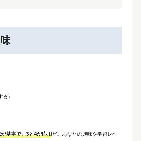
意味
する）
2が基本で、3と4が応用
だ。あなたの興味や学習レベ