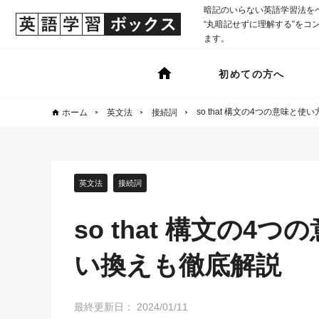
暗記のいらない英語学習法を
“丸暗記せずに理解する”をコンセ
ます。
初めての方へ
so that 構文の4つの意味
ホーム
英文法
接続詞
英文法
接続詞
so that 構文の
い換えも徹底解説
最終更新日：
2024/01/11