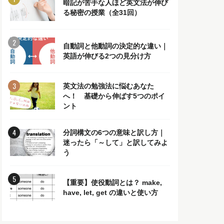
暗記が苦手な人ほど英文法が伸び
る秘密の授業（全31回）
自動詞と他動詞の決定的な違い｜
英語が伸びる2つの見分け方
英文法の勉強法に悩むあなた
へ！ 基礎から伸ばす5つのポイ
ント
分詞構文の6つの意味と訳し方｜
迷ったら「～して」と訳してみよ
う
【重要】使役動詞とは？ make,
have, let, get の違いと使い方