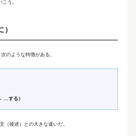
いこう。
めに）
、次のような特徴がある。
→ …する）
t 構文（後述）との大きな違いだ。