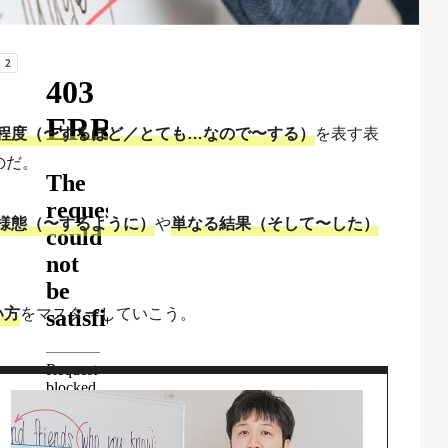
程度（〜するほど／とても…なので〜する）
を表す表
のだ。
様態（〜するように）
や
単なる結果（そして〜した）
い方
をマスターしていこう。