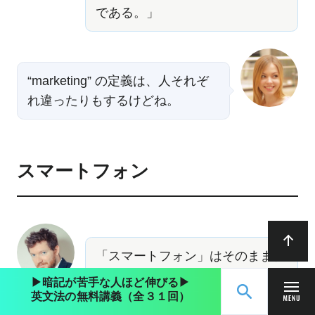
である。」
“marketing” の定義は、人それぞ
れ違ったりもするけどね。
スマートフォン
「スマートフォン」はそのまま、
“smartphone” だな。 “smart” は
▶︎暗記が苦手な人ほど伸びる▶︎
「賢い・利口な」という意味の形
英文法の無料講義（全３１回）
無料動画講義
ログイン
容詞だ。