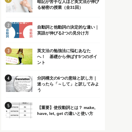
暗記が苦手な人ほど英文法が伸び
る秘密の授業（全31回）
自動詞と他動詞の決定的な違い｜
英語が伸びる2つの見分け方
英文法の勉強法に悩むあなた
へ！ 基礎から伸ばす5つのポイ
ント
分詞構文の6つの意味と訳し方｜
迷ったら「～して」と訳してみよ
う
【重要】使役動詞とは？ make,
have, let, get の違いと使い方