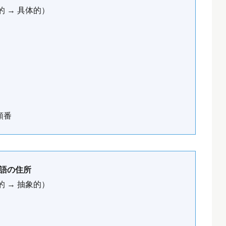
的 → 具体的）
順番
語の住所
的 → 抽象的）