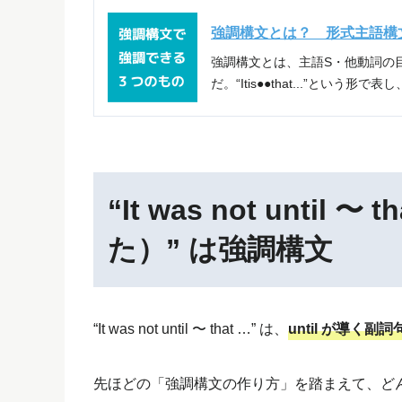
強調構文とは？ 形式主語構
強調構文とは、主語S・他動詞の
だ。“Itis●●that...”という
“It was not unti
た）” は強調構文
“It was not until 〜 that …” は、
until が導く
先ほどの「強調構文の作り方」を踏まえて、ど