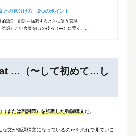
文との見分け方・2つのポイント
目的語O・副詞を強調するときに使う表現
形で表し、強調したい言葉をItisの後ろ（●●）に置く。…
l 〜 that …（〜して初めて…し
副詞句（または副詞節）を強調した強調構文
だ。
んな文が強調構文になっているのかを流れで見ていこ