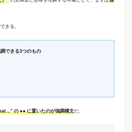
ができる。
調できる3つのもの
●● that ...” の ●● に置いたのが強調構文
だ。