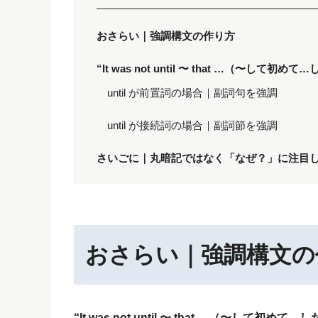
おさらい｜強調構文の作り方
“It was not until 〜 that …（〜して初
until が前置詞の場合｜副詞句を強調
until が接続詞の場合｜副詞節を強調
さいごに｜丸暗記ではなく「なぜ？」に注目
おさらい｜強調構文の
“It was not until 〜 that …（〜して初めて…