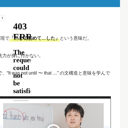
表現で
「〜して初めて…した」
という意味だ。
法力が身に付かない。
s not until 〜 that …” の文構造と意味を学んで