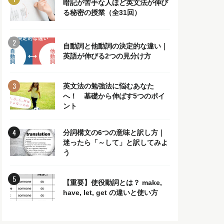
暗記が苦手な人ほど英文法が伸び
る秘密の授業（全31回）
自動詞と他動詞の決定的な違い｜
英語が伸びる2つの見分け方
英文法の勉強法に悩むあなた
へ！ 基礎から伸ばす5つのポイ
ント
分詞構文の6つの意味と訳し方｜
迷ったら「～して」と訳してみよ
う
【重要】使役動詞とは？ make,
have, let, get の違いと使い方