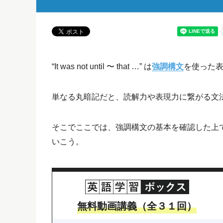
“It was not until 〜 that …” は
強調構文
を使った
単なる丸暗記だと、読解力や表現力に繋がる文
そこでここでは、強調構文の基本を確認した上で、“It wa
いこう。
無料動画講義（全３１回）