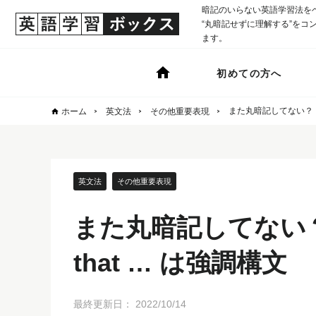
暗記のいらない英語学習法を
“丸暗記せずに理解する”をコンセ
ます。
初めての方へ
また丸暗記してない？ It wa
ホーム
英文法
その他重要表現
英文法
その他重要表現
また丸暗記してない？ It 
that … は強調構文
最終更新日：
2022/10/14