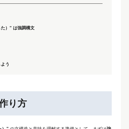
めて…した）” は強調構文
しよう
作り方
した）”
の文構造と意味を理解する準備として、まずは
強