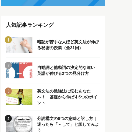
人気記事ランキング
暗記が苦手な人ほど英文法が伸び
る秘密の授業（全31回）
自動詞と他動詞の決定的な違い｜
英語が伸びる2つの見分け方
英文法の勉強法に悩むあなた
へ！ 基礎から伸ばす5つのポイ
ント
分詞構文の6つの意味と訳し方｜
迷ったら「～して」と訳してみよ
う