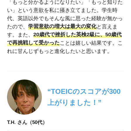
「もっと分かるようになりたい」「もっと知りた
い」という意欲を私に掻き立てました。学生時
代、英語以外でもそんな風に思った経験が無かっ
たので、
学習意欲の増大は最大の変化
と言えま
す。また、
20歳代で挫折した英検2級に、50歳代
で再挑戦して受かった
ことは嬉しい結果です。こ
れに甘んじずもっと進化したいと思います。
“TOEICのスコアが300
上がりました！”
T.H. さん（50代）