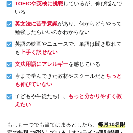
TOEICや英検に挑戦
しているが、伸び悩んで
いる
英文法に苦手意識
があり、何からどうやって
勉強したらいいのかわからない
英語の映画やニュースで、単語は聞き取れて
も
上手く訳せない
文法用語にアレルギー
を感じている
今まで学んできた教材やスクールだと
ちっと
も伸びていない
子どもや生徒たちに、
もっと分かりやすく教
えたい
もしも一つでも当てはまるとしたら、
毎月10名限
定で無料ご招待している「オンライン個別指導」