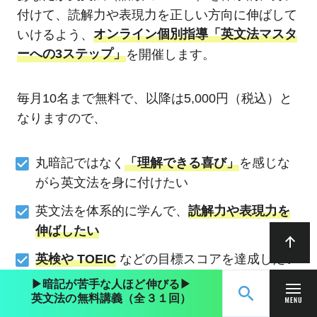
付けて、読解力や表現力を正しい方向に伸ばして
いけるよう、
オンライン個別指導「英文法マスタ
ーへの3ステップ」
を開催します。
毎月10名まで無料で、以降は5,000円（税込）と
なりますので、
丸暗記ではなく
「理解できる喜び」
を感じな
がら英文法を身に付けたい
英文法を体系的に学んで、
読解力や表現力を
伸ばしたい
英検や TOEIC
などの目標スコアを達成したい
▶︎暗記が苦手な人ほど伸びる▶︎
英文法の学習にケリをつけたい
英文法の無料講義（全３１回）
無料動画講義
ログイン
学習のモチベーション
が維持できない